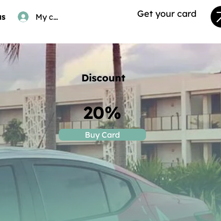
Get your card
us
My card
Discount
20%
Buy Card