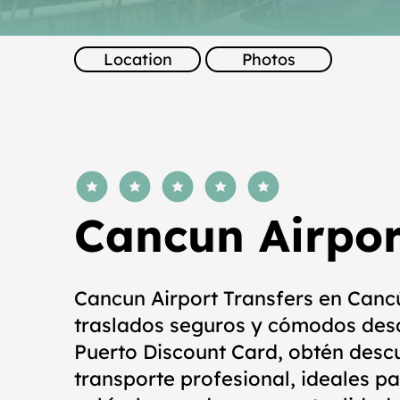
Location
Photos
average rating is 5 out of 5
Cancun Airpor
Cancun Airport Transfers en Canc
traslados seguros y cómodos desd
Puerto Discount Card, obtén descu
transporte profesional, ideales par