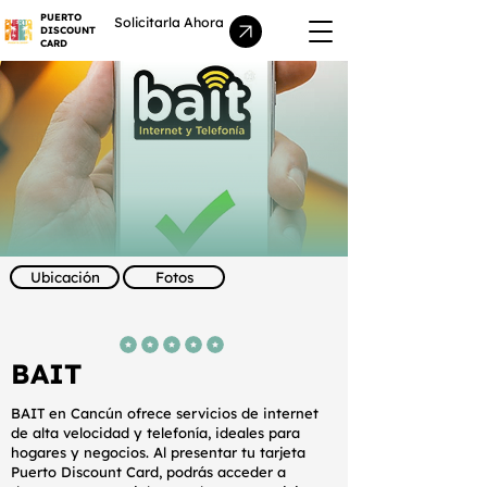
PUERTO
Solicitarla Ahora
DISCOUNT
CARD
Ubicación
Fotos
la calificación promedio es 5 de 5
BAIT
BAIT en Cancún ofrece servicios de internet
de alta velocidad y telefonía, ideales para
hogares y negocios. Al presentar tu tarjeta
Puerto Discount Card, podrás acceder a