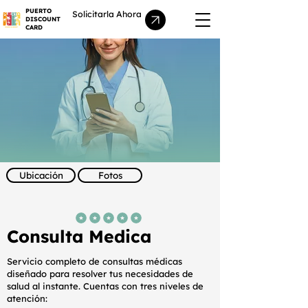
PUERTO
Solicitarla Ahora
DISCOUNT
CARD
Ubicación
Fotos
la calificación promedio es 5 de 5
Consulta Medica
Servicio completo de consultas médicas
diseñado para resolver tus necesidades de
salud al instante. Cuentas con tres niveles de
atención: