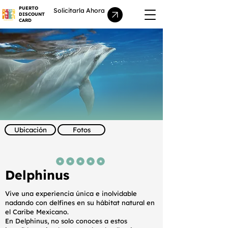
PUERTO
Solicitarla Ahora
DISCOUNT
CARD
Ubicación
Fotos
la calificación promedio es 5 de 5
Delphinus
Vive una experiencia única e inolvidable
nadando con delfines en su hábitat natural en
el Caribe Mexicano.
En Delphinus, no solo conoces a estos