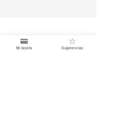
Puerto
Mi tarjeta
Sugerencias
Discount Card
Suscríbete a nuestro Newsletter
Menú
Enlaces
Nosotros
Aviso de Privacidad
Comprar Tarjeta
Términos y Condiciones
Blog
Preguntas Frecuentes
Contacto
Unir mi Negocio
Afiliados