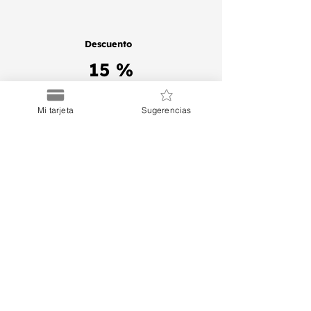
Descuento
15 %
Comprar Tarjeta
Mi tarjeta
Sugerencias
Puerto
Discount Card
Suscríbete a nuestro Newsletter