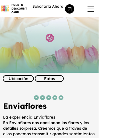
PUERTO
Solicitarla Ahora
DISCOUNT
CARD
Ubicación
Fotos
la calificación promedio es 5 de 5
Enviaflores
La experiencia Enviaflores
En Enviaflores nos apasionan las flores y los
detalles sorpresa. Creemos que a través de
ellos podemos transmitir grandes sentimientos