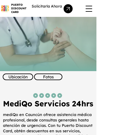
PUERTO
Solicitarla Ahora
DISCOUNT
CARD
Ubicación
Fotos
la calificación promedio es 5 de 5
MediQo Servicios 24hrs
mediQo en Cauncún ofrece asistencia médica
profesional, desde consultas generales hasta
atención de urgencias. Con tu Puerto Discount
Card, obtén descuentos en sus servicios,