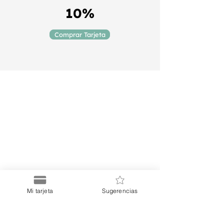
10%
Comprar Tarjeta
Puerto
Discount Card
Suscríbete a nuestro Newsletter
Mi tarjeta
Sugerencias