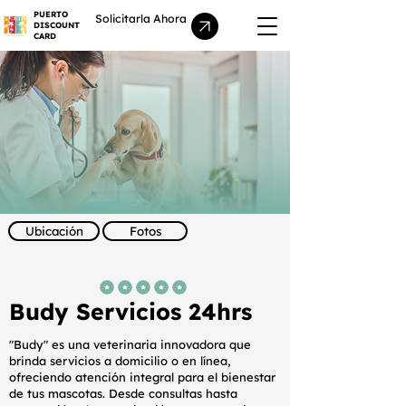
PUERTO
Solicitarla Ahora
DISCOUNT
CARD
Ubicación
Fotos
la calificación promedio es 5 de 5
Budy Servicios 24hrs
"Budy" es una veterinaria innovadora que
brinda servicios a domicilio o en línea,
ofreciendo atención integral para el bienestar
de tus mascotas. Desde consultas hasta