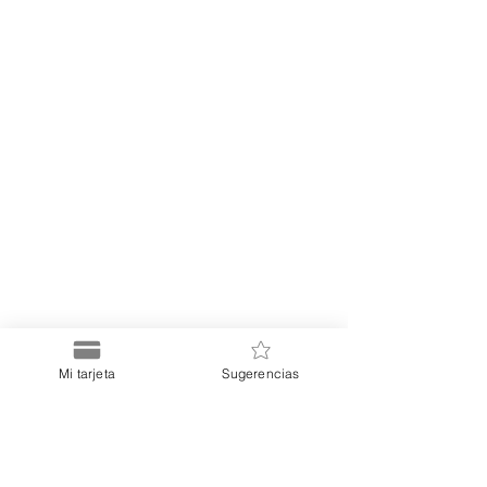
Mi tarjeta
Sugerencias
Puerto
Discount Card