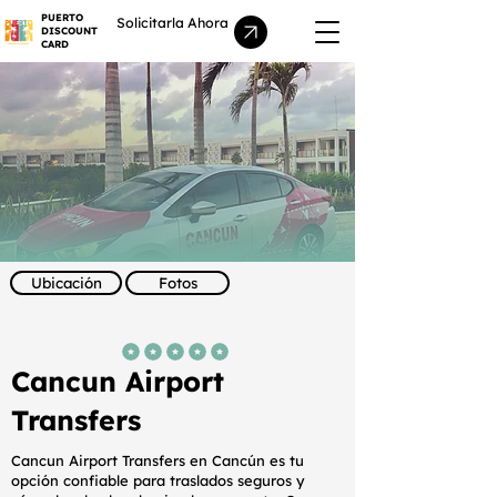
PUERTO
Solicitarla Ahora
DISCOUNT
CARD
Ubicación
Fotos
la calificación promedio es 5 de 5
Cancun Airport
Transfers
Cancun Airport Transfers en Cancún es tu
opción confiable para traslados seguros y