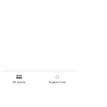
Mi tarjeta
Sugerencias
Puerto
Discount Card