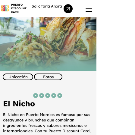
PUERTO
Solicitarla Ahora
DISCOUNT
CARD
Ubicación
Fotos
la calificación promedio es 5 de 5
El Nicho
El Nicho en Puerto Morelos es famoso por sus
desayunos y brunches que combinan
ingredientes frescos y sabores mexicanos e
internacionales. Con tu Puerto Discount Card,