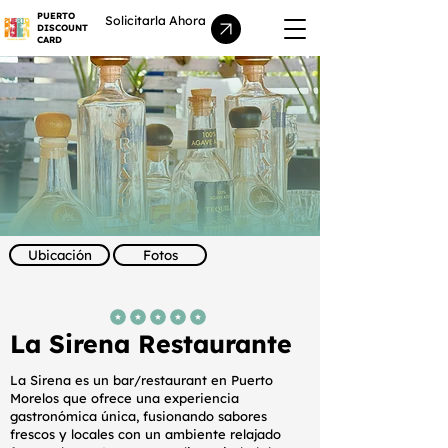
PUERTO
Solicitarla Ahora
DISCOUNT
CARD
Ubicación
Fotos
la calificación promedio es 5 de 5
La Sirena Restaurante
La Sirena es un bar/restaurant en Puerto
Morelos que ofrece una experiencia
gastronómica única, fusionando sabores
frescos y locales con un ambiente relajado