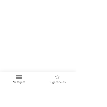
Mi tarjeta
Sugerencias
Puerto
Discount Card