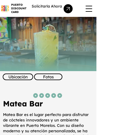
PUERTO
Solicitarla Ahora
DISCOUNT
CARD
Ubicación
Fotos
la calificación promedio es 5 de 5
Matea Bar
Matea Bar es el lugar perfecto para disfrutar
de cócteles innovadores y un ambiente
vibrante en Puerto Morelos. Con su diseño
moderno y su atención personalizada, se ha