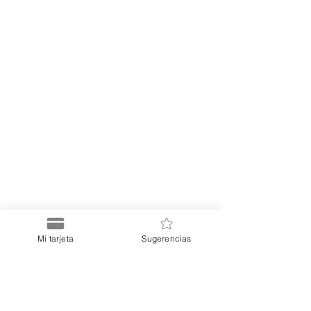
Mi tarjeta
Sugerencias
Puerto
Discount Card