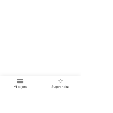
Mi tarjeta
Sugerencias
Puerto
Discount Card