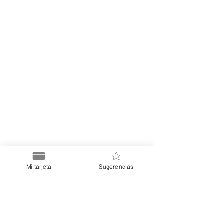
Mi tarjeta
Sugerencias
Puerto
Discount Card