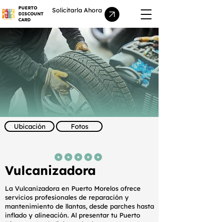
PUERTO
Solicitarla Ahora
DISCOUNT
CARD
Ubicación
Fotos
la calificación promedio es 5 de 5
Vulcanizadora
La Vulcanizadora en Puerto Morelos ofrece
servicios profesionales de reparación y
mantenimiento de llantas, desde parches hasta
inflado y alineación. Al presentar tu Puerto